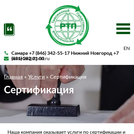
EN
Самара +7 (846) 342-55-17 Нижний Новгород +7
sekretar@rtpnn.ru
(831) 282 21 00
Главная
»
Услуги
»
Сертификация
Сертификация
Наша компания оказывает услуги по сертификации и